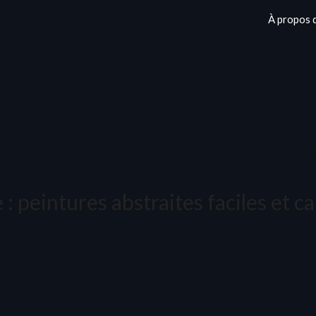
À propos 
 :
peintures abstraites faciles et c