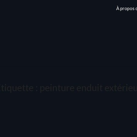
À propos 
tiquette :
peinture enduit extérie