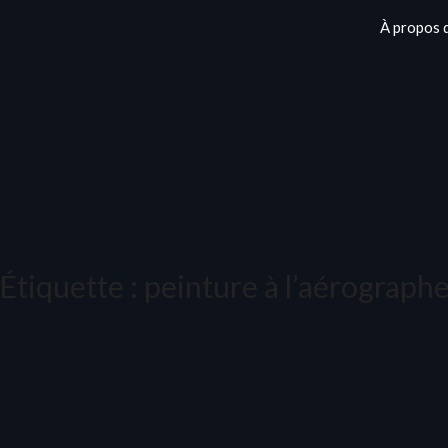
À propos 
Étiquette :
peinture à l’aérograph