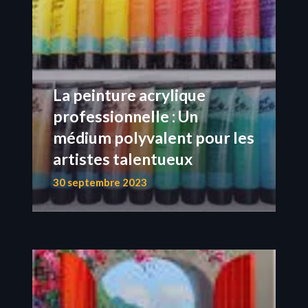
La peinture acrylique
professionnelle : Un
médium polyvalent pour les
artistes talentueux
30 septembre 2023