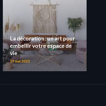
La décoration : un art pour
embellir votre espace de
vie
19 mai 2023