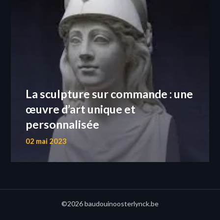
La sculpture sur commande : une
œuvre d’art unique et
personnalisée
02 mai 2023
©2026 baudouinoosterlynck.be