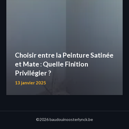
Choisir entre la Peinture Satinée
et Mate : Quelle Finition
Privilégier ?
13 janvier 2025
©2026 baudouinoosterlynck.be