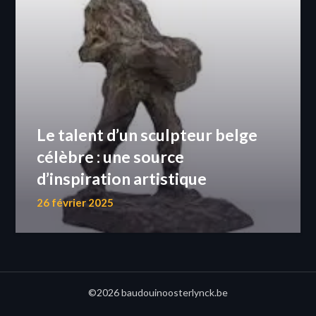
Le talent d’un sculpteur belge
célèbre : une source
d’inspiration artistique
26 février 2025
©2026 baudouinoosterlynck.be