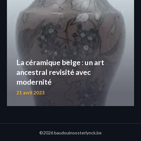
La céramique belge : un art
ancestral revisité avec
modernité
21 avril 2023
©2026 baudouinoosterlynck.be