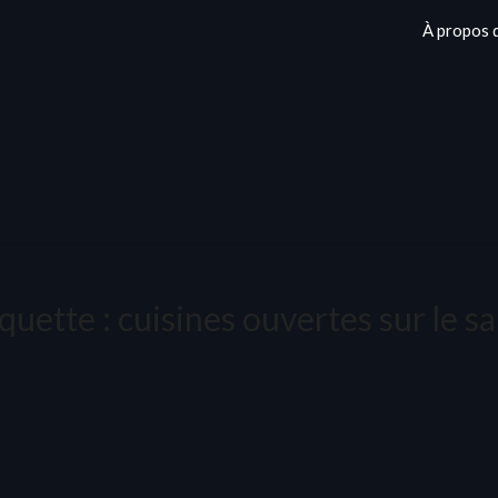
À propos 
iquette :
cuisines ouvertes sur le s