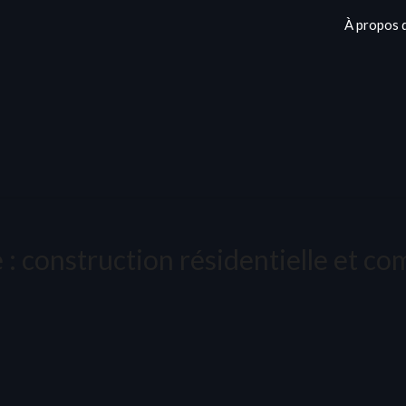
À propos 
 :
construction résidentielle et c