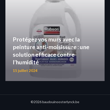
Protégez vos murs avec la
peinture anti-moisissure : une
solution efficace contre
l’humidité
15 juillet 2024
©2026 baudouinoosterlynck.be