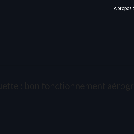
À propos 
uette :
bon fonctionnement aérog