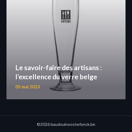
Le savoir-faire des artisans :
l’excellence du verre belge
05 mai 2023
©2026 baudouinoosterlynck.be