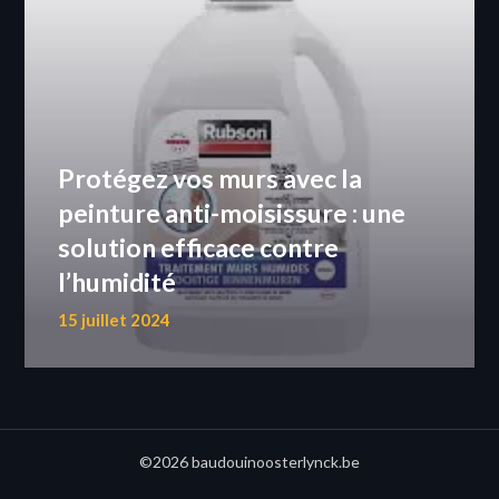
Protégez vos murs avec la
peinture anti-moisissure : une
solution efficace contre
l’humidité
15 juillet 2024
©2026 baudouinoosterlynck.be