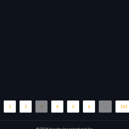
1
2
3
4
5
6
…
121
©2026 baudouinoosterlynck.be